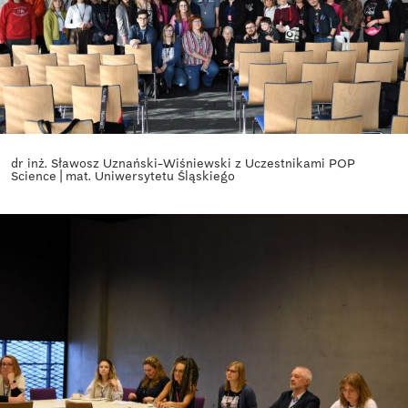
dr inż. Sławosz Uznański-Wiśniewski z Uczestnikami POP
Science | mat. Uniwersytetu Śląskiego