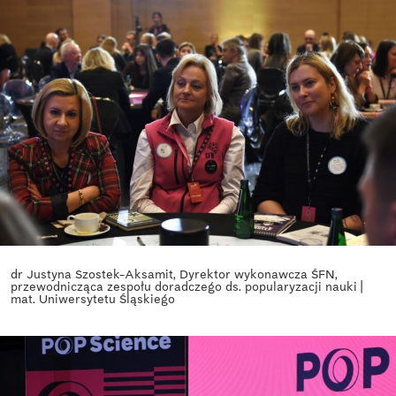
dr Justyna Szostek-Aksamit, Dyrektor wykonawcza ŚFN,
przewodnicząca zespołu doradczego ds. popularyzacji nauki |
mat. Uniwersytetu Śląskiego